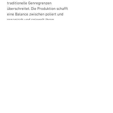
traditionelle Genregrenzen 
überschreitet. Die Produktion schafft 
eine Balance zwischen poliert und 
organisch und spiegelt ihren 
abenteuerlichen Geist wider. Mit
„Chimera“
 hat 
LunaRover
 nicht nur ein 
beeindruckendes Debüt abgeliefert, 
sondern auch die Voraussetzungen für 
eine glänzende Zukunft geschaffen. Der 
Titel findet bei jedem Anklang, der sich 
mit der Komplexität der Liebe 
auseinandergesetzt hat, und ist daher 
ein Muss für jede Alternative-Pop-
Playlist. Mit ihrem unverwechselbaren 
Sound und ihrem herzlichen 
Geschichtenerzählen sind LunaRover 
auf dem besten Weg, die Musikszene 
maßgeblich zu beeinflussen.