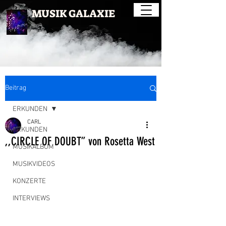
MUSIK GALAXIE
Beitrag
ERKUNDEN
CARL
ERKUNDEN
,,CIRCLE OF DOUBT” von Rosetta West
MUSIKALBUM
MUSIKVIDEOS
KONZERTE
INTERVIEWS