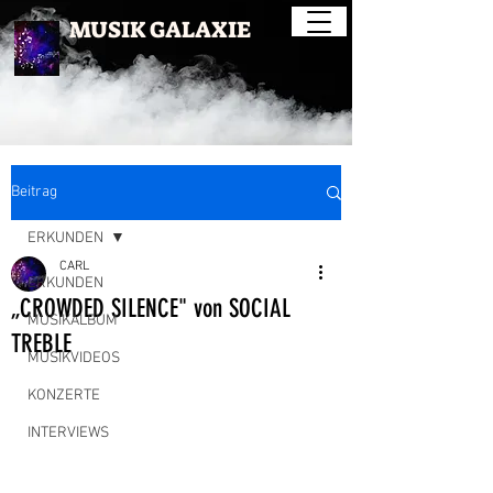
MUSIK GALAXIE
Beitrag
ERKUNDEN
CARL
ERKUNDEN
„CROWDED SILENCE" von SOCIAL
MUSIKALBUM
TREBLE
MUSIKVIDEOS
KONZERTE
INTERVIEWS