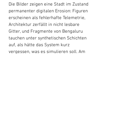
Die Bilder zeigen eine Stadt im Zustand 
permanenter digitalen Erosion: Figuren 
erscheinen als fehlerhafte Telemetrie, 
Architektur zerfällt in nicht lesbare 
Gitter, und Fragmente von Bengaluru 
tauchen unter synthetischen Schichten 
auf, als hätte das System kurz 
vergessen, was es simulieren soll. Am 
Ende definiert 
„Crowded Silence“
 sich 
nicht über Auflösung, sondern über 
Verweigerung. Es gibt weder einen 
triumphalen Ausbruch noch einen 
definitiven Zusammenbruch. 
Stattdessen bleibt ein kontrolliertes 
Verschwinden zurück als hätte die 
Musik selbst den Überwachungsradius 
verlassen. 
Social Treble
 erschafft hier 
kein narratives Fluchtmotiv, sondern 
eine Studie des Verschwindens: wie 
Präsenz auf Signal reduziert wird und 