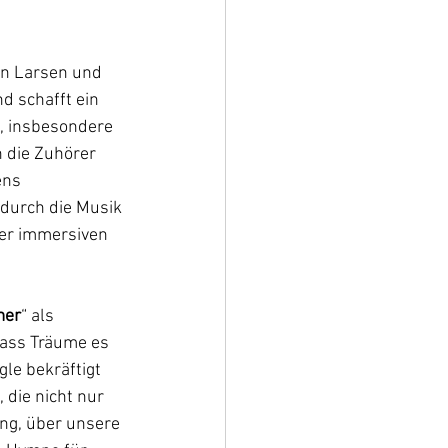
en Larsen und 
 schafft ein 
, insbesondere 
 die Zuhörer 
ens 
 durch die Musik 
ner immersiven 
mer
“ als 
dass Träume es 
gle bekräftigt 
die nicht nur 
ung, über unsere 