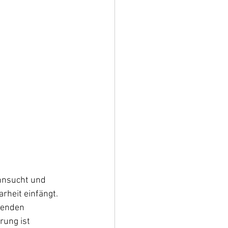
ehnsucht und 
heit einfängt. 
denden 
rung ist 