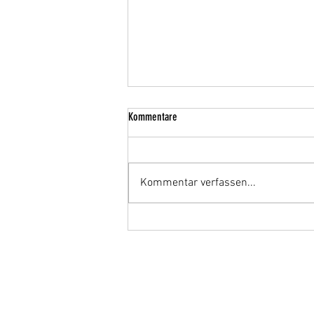
Kommentare
Kommentar verfassen...
„Pump It All Away" von Sin Circuit