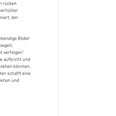
m rücken 
erfüllter 
iert, der 
ebendige Bilder 
iegelt, 
t verfolgen“ 
e aufbricht und 
stehen könnten, 
en schafft eine 
ktion und 