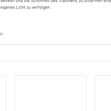
denken und die Schönheit des Träumens zu umarmen eine
r eigenes Licht zu verfolgen.
rl