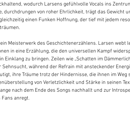
ückhaltend, wodurch Larsens gefühlvolle Vocals ins Zentru
 durchdrungen von roher Ehrlichkeit, trägt das Gewicht un
leichzeitig einen Funken Hoffnung, der tief mit jedem reson
 träumen.
 ein Meisterwerk des Geschichtenerzählens. Larsen webt l
onen in eine Erzählung, die den universellen Kampf widersp
 in Einklang zu bringen. Zeilen wie „Schatten im Dämmerlich
r Sehnsucht, während der Refrain mit ansteckender Energi
tigt, ihre Träume trotz der Hindernisse, die ihnen im Weg 
überstellung von Verletzlichkeit und Stärke in seinen Text
 lange nach dem Ende des Songs nachhallt und zur Introspe
 Fans anregt.