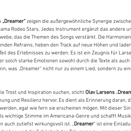
 
„Dreamer“
 zeigen die außergewöhnliche Synergie zwisch
bama Rodeo Stars. Jedes Instrument ergänzt das andere und
ewebe, das die Themen des Songs verstärkt. Die Harmonien
den Refrains, heben den Track auf neue Höhen und laden
Teil des Erlebnisses zu werden. Es ist ein Zeugnis für Lars
 er solch starke Emotionen sowohl durch die Texte als auch
nn, was „Dreamer“ nicht nur zu einem Lied, sondern zu ei
iele Trost und Inspiration suchen, sticht 
Olav Larsens
 „
Drea
ung und Resilienz hervor. Es dient als Erinnerung daran, 
 werden, egal wie fern sie erscheinen mögen. Mit dieser Sin
ls wichtige Stimme im Americana-Genre und schafft Musik, 
 auch zutiefst wirkungsvoll ist. „
Dreamer
“ ist eine Einlad