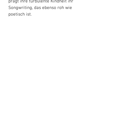
prägt ihre turbulente Kindheit ihr 
Songwriting, das ebenso roh wie 
poetisch ist. 