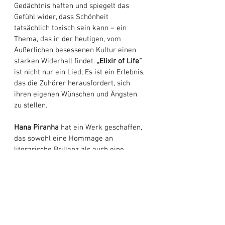
Gedächtnis haften und spiegelt das 
Gefühl wider, dass Schönheit 
tatsächlich toxisch sein kann – ein 
Thema, das in der heutigen, vom 
Äußerlichen besessenen Kultur einen 
starken Widerhall findet. 
„Elixir of Life“
ist nicht nur ein Lied; Es ist ein Erlebnis, 
das die Zuhörer herausfordert, sich 
ihren eigenen Wünschen und Ängsten 
zu stellen. 
Hana Piranha
 hat ein Werk geschaffen, 
das sowohl eine Hommage an 
literarische Brillanz als auch eine 
Reflexion über die menschliche 
Existenz ist. Mit jedem Hören sehnt 
man sich nach mehr – mehr Musik, 
mehr Kunst, mehr Einblicken in ihre 
chaotische und doch fesselnde Welt. 
„Elixir of Life“
 ist auf Spotify und allen 