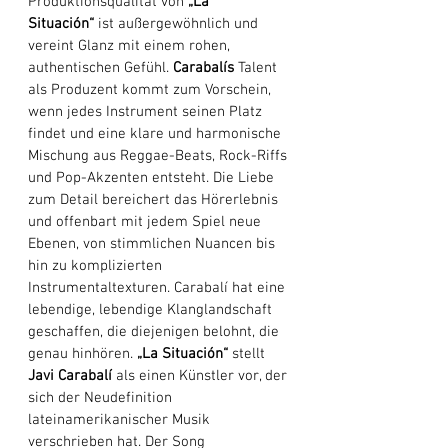
Produktionsqualität von
 „La 
Situación“
 ist außergewöhnlich und 
vereint Glanz mit einem rohen, 
authentischen Gefühl. 
Carabalís
 Talent 
als Produzent kommt zum Vorschein, 
wenn jedes Instrument seinen Platz 
findet und eine klare und harmonische 
Mischung aus Reggae-Beats, Rock-Riffs 
und Pop-Akzenten entsteht. Die Liebe 
zum Detail bereichert das Hörerlebnis 
und offenbart mit jedem Spiel neue 
Ebenen, von stimmlichen Nuancen bis 
hin zu komplizierten 
Instrumentaltexturen. Carabalí hat eine 
lebendige, lebendige Klanglandschaft 
geschaffen, die diejenigen belohnt, die 
genau hinhören. 
„La
Situación“
 stellt 
Javi Carabalí
 als einen Künstler vor, der 
sich der Neudefinition 
lateinamerikanischer Musik 
verschrieben hat. Der Song 