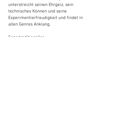
unterstreicht seinen Ehrgeiz, sein 
technisches Können und seine 
Experimentierfreudigkeit und findet in 
allen Genres Anklang. 
Fans traditioneller 
lateinamerikanischer Rhythmen 
werden in den Reggae-Beats Trost 
finden, während diejenigen, die sich für 
moderne Klänge interessieren, die 
Fusion von Rock und Pop zu schätzen 
wissen. Dies ist Musik für Hörer, die 
mutige, unkonventionelle Klänge 
suchen und die lateinamerikanische 
Musik vorantreiben und gleichzeitig 
ihre Wurzeln respektieren. Mit 
„La 
Situación“
 fängt Javi 
Carabalí
 die 
Spannung und Komplexität der 
Selbstfindung ein, schildert die 
Herausforderungen des Lebens und 