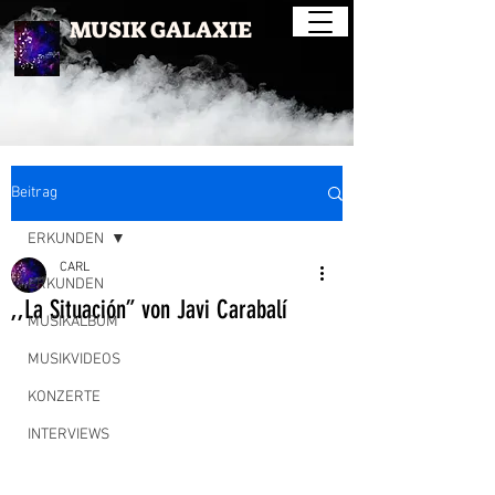
MUSIK GALAXIE
Beitrag
ERKUNDEN
CARL
ERKUNDEN
,,La Situación” von Javi Carabalí
MUSIKALBUM
MUSIKVIDEOS
KONZERTE
INTERVIEWS