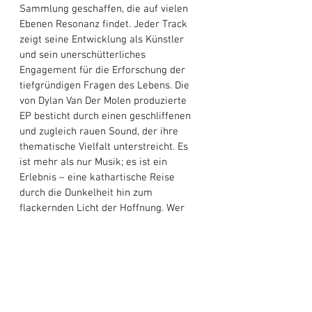
Sammlung geschaffen, die auf vielen 
Ebenen Resonanz findet. Jeder Track 
zeigt seine Entwicklung als Künstler 
und sein unerschütterliches 
Engagement für die Erforschung der 
tiefgründigen Fragen des Lebens. Die 
von Dylan Van Der Molen produzierte 
EP besticht durch einen geschliffenen 
und zugleich rauen Sound, der ihre 
thematische Vielfalt unterstreicht. Es 
ist mehr als nur Musik; es ist ein 
Erlebnis – eine kathartische Reise 
durch die Dunkelheit hin zum 
flackernden Licht der Hoffnung. Wer 
bereit ist, sich seiner verlorenen Seele 
zu stellen, dem reicht 
YOSSI
 eine 
helfende Hand durch die Schatten.