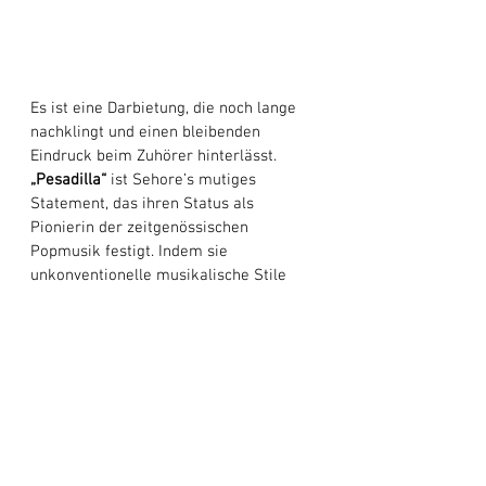
Es ist eine Darbietung, die noch lange 
nachklingt und einen bleibenden 
Eindruck beim Zuhörer hinterlässt.
„Pesadilla“ 
ist Sehore’s mutiges 
Statement, das ihren Status als 
Pionierin der zeitgenössischen 
Popmusik festigt. Indem sie 
unkonventionelle musikalische Stile 
aufgreift und sich von literarischen 
Werken inspirieren lässt, die 
gesellschaftliche Normen in Frage 
stellen, hat sie einen Song geschaffen, 
der sowohl avantgardistisch als auch 
zutiefst nachvollziehbar ist. Die 
Silbermedaille bei den Global Music 
Awards 2025 ist eine wohlverdiente 