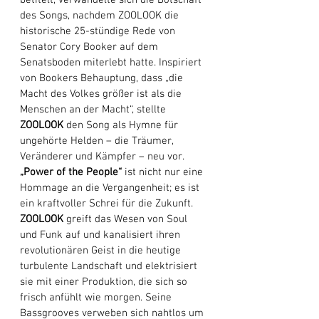
betitelt, verwandelte sich die Botschaft 
des Songs, nachdem ZOOLOOK die 
historische 25-stündige Rede von 
Senator Cory Booker auf dem 
Senatsboden miterlebt hatte. Inspiriert 
von Bookers Behauptung, dass „die 
Macht des Volkes größer ist als die 
Menschen an der Macht“, stellte 
ZOOLOOK
 den Song als Hymne für 
ungehörte Helden – die Träumer, 
Veränderer und Kämpfer – neu vor. 
„Power of the People“
 ist nicht nur eine 
Hommage an die Vergangenheit; es ist 
ein kraftvoller Schrei für die Zukunft. 
ZOOLOOK
 greift das Wesen von Soul 
und Funk auf und kanalisiert ihren 
revolutionären Geist in die heutige 
turbulente Landschaft und elektrisiert 
sie mit einer Produktion, die sich so 
frisch anfühlt wie morgen. Seine 
Bassgrooves verweben sich nahtlos um 