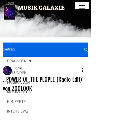
MUSIK GALAXIE
Beitrag
ERKUNDEN
CARL
ERKUNDEN
,,POWER OF THE PEOPLE (Radio Edit)“
MUSIKALBUM
von ZOOLOOK
MUSIKVIDEOS
KONZERTE
INTERVIEWS