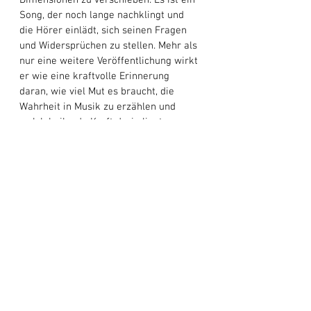
Dimensionen zu verschieben. Es ist ein 
Song, der noch lange nachklingt und 
die Hörer einlädt, sich seinen Fragen 
und Widersprüchen zu stellen. Mehr als 
nur eine weitere Veröffentlichung wirkt 
er wie eine kraftvolle Erinnerung 
daran, wie viel Mut es braucht, die 
Wahrheit in Musik zu erzählen und 
welch heilende Kraft darin liegt, 
Schönheit und Schmerz gleichermaßen 
anzuerkennen.