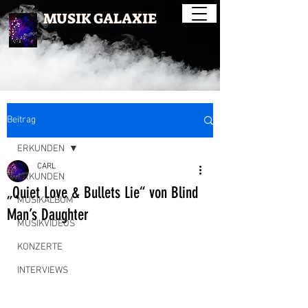
MUSIK GALAXIE
Beitrag
ERKUNDEN
CARL
ERKUNDEN
„Quiet Love & Bullets Lie“ von Blind
MUSIKALBUM
Man’s Daughter
MUSIKVIDEOS
KONZERTE
INTERVIEWS