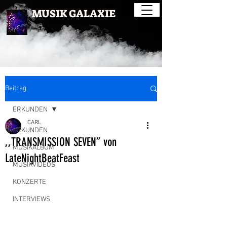
MUSIK GALAXIE
Beitrag
ERKUNDEN
CARL
ERKUNDEN
,,TRANSMISSION SEVEN” von
MUSIKALBUM
LateNightBeatFeast
MUSIKVIDEOS
KONZERTE
INTERVIEWS