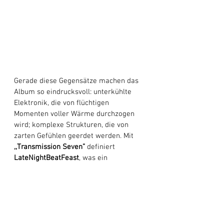
Gerade diese Gegensätze machen das 
Album so eindrucksvoll: unterkühlte 
Elektronik, die von flüchtigen 
Momenten voller Wärme durchzogen 
wird; komplexe Strukturen, die von 
zarten Gefühlen geerdet werden. Mit 
,,Transmission Seven”
 definiert 
LateNightBeatFeast
, was ein 
elektronisches Album sein kann, völlig 
neu. Es ist keine Hintergrundmusik für 
den Alltag, sondern eine Einladung, das 
Vertraute zu verlassen und in ein 
Universum einzutreten, das aus 