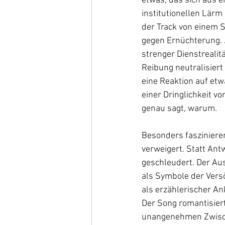
etwas, das sich aus 
institutionellen Lärm
der Track von einem 
gegen Ernüchterung. J
strenger Dienstrealitä
Reibung neutralisiert 
eine Reaktion auf et
einer Dringlichkeit v
genau sagt, warum.
Besonders faszinieren
verweigert. Statt Ant
geschleudert. Der Au
als Symbole der Vers
als erzählerischer An
Der Song romantisiert
unangenehmen Zwisch