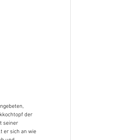
ungebeten, 
kkochtopf der 
 seiner 
 er sich an wie 