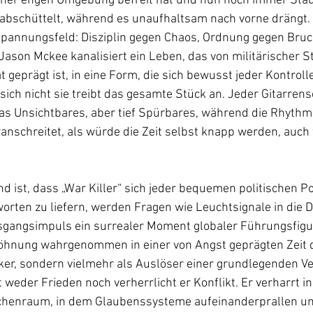
einer engen Umgebung befreit hat und nun noch immer Sta
 abschüttelt, während es unaufhaltsam nach vorne drängt. 
Spannungsfeld: Disziplin gegen Chaos, Ordnung gegen Bru
ason Mckee kanalisiert ein Leben, das von militärischer S
t geprägt ist, in eine Form, die sich bewusst jeder Kontrolle
sich nicht sie treibt das gesamte Stück an. Jeder Gitarrens
was Unsichtbares, aber tief Spürbares, während die Rhythm
oranschreitet, als würde die Zeit selbst knapp werden, auc
d ist, dass „War Killer“ sich jeder bequemen politischen Po
worten zu liefern, werden Fragen wie Leuchtsignale in die D
sgangsimpuls ein surrealer Moment globaler Führungsfigur
öhnung wahrgenommen in einer von Angst geprägten Zeit d
ker, sondern vielmehr als Auslöser einer grundlegenden V
 weder Frieden noch verherrlicht er Konflikt. Er verharrt i
enraum, in dem Glaubenssysteme aufeinanderprallen un