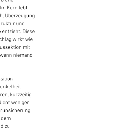
ub und 
Im Kern lebt 
ch, Überzeugung 
truktur und 
 entzieht. Diese 
chlag wirkt wie 
ussektion mit 
h wenn niemand 
sition 
unkelheit 
en, kurzzeitig 
ient weniger 
erunsicherung. 
n dem 
d zu 