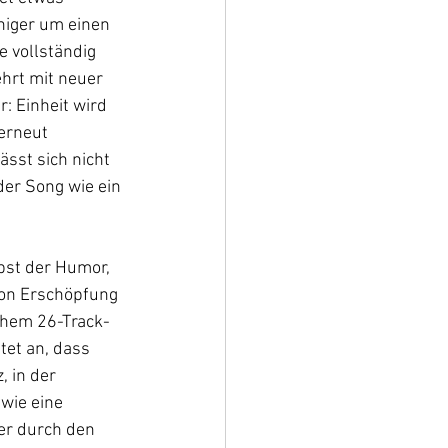
niger um einen 
 vollständig 
hrt mit neuer 
: Einheit wird 
erneut 
lässt sich nicht 
er Song wie ein 
lbst der Humor, 
von Erschöpfung 
chem 26-Track-
tet an, dass 
, in der 
wie eine 
er durch den 