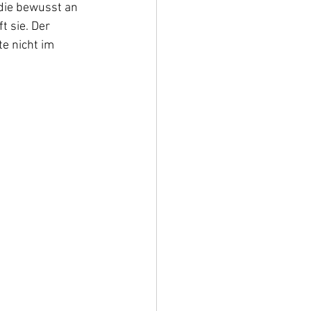
die bewusst an 
t sie. Der 
e nicht im 