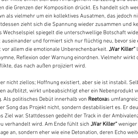
en die Grenzen der Komposition drückt. Es handelt sich we
 als vielmehr um ein kollektives Ausatmen, das jedoch nie
tdessen zieht sich die Spannung wieder zusammen und ke
 Wechselspiel spiegelt die unterschwellige Botschaft wider
t auseinander und formiert sich nur flüchtig neu, bevor sie 
ist vor allem die emotionale Unberechenbarkeit.
 „War Killer“
 
hymne, Reflexion oder Warnung einordnen. Vielmehr wirkt d
likte, das nach außen projiziert wird. 
r nicht ziellos; Hoffnung existiert, aber sie ist instabil. Se
en aufblitzt, wirkt unbeabsichtigt eher ein Nebenprodukt 
 Als politisches Debüt innerhalb von
 Reetoxa
s umfangrei
r Song das Projekt nicht, sondern destabilisiert es. Er deu
s Ziel war. Stattdessen gedeiht der Track in der Ambivalenz
u verhandelt wird. Am Ende fühlt sich 
„War Killer“
 weniger 
ge an, sondern eher wie eine Detonation, deren Echo weit