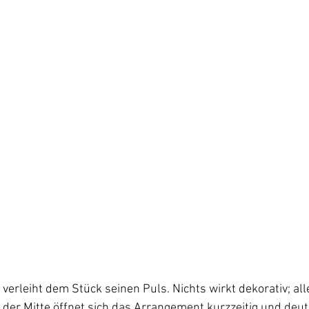
verleiht dem Stück seinen Puls. Nichts wirkt dekorativ; alles
n der Mitte öffnet sich das Arrangement kurzzeitig und deut