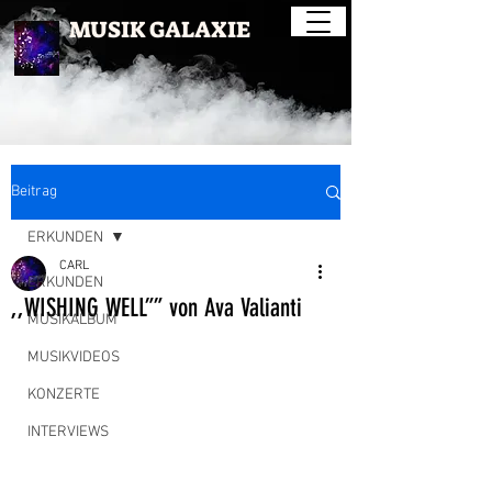
MUSIK GALAXIE
Beitrag
ERKUNDEN
CARL
ERKUNDEN
,,WISHING WELL”” von Ava Valianti
MUSIKALBUM
MUSIKVIDEOS
KONZERTE
INTERVIEWS