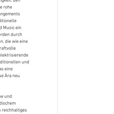
igkeit, den 
e rohe 
rangements 
itionelle 
 Music ein 
erden durch 
, die wie eine 
aftvolle 
elektrisierende 
ditionellen und 
s eine 
ue Ära neu 
he und 
rdischem 
reichhaltiges 