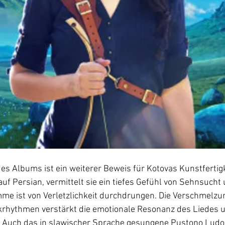
es Albums ist ein weiterer Beweis für Kotovas Kunstfertigkei
f Persian, vermittelt sie ein tiefes Gefühl von Sehnsucht 
mme ist von Verletzlichkeit durchdrungen. Die Verschmelzung
rhythmen verstärkt die emotionale Resonanz des Liedes un
r. Auch das in slawischer Sprache gesungene Pustono Ludo 