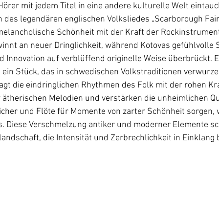
örer mit jedem Titel in eine andere kulturelle Welt eintauc
on des legendären englischen Volksliedes „Scarborough Fair
melancholische Schönheit mit der Kraft der Rockinstrument
nnt an neuer Dringlichkeit, während Kotovas gefühlvolle 
d Innovation auf verblüffend originelle Weise überbrückt. E
, ein Stück, das in schwedischen Volkstraditionen verwurzelt
gt die eindringlichen Rhythmen des Folk mit der rohen Kra
r ätherischen Melodien und verstärken die unheimlichen Qu
cher und Flöte für Momente von zarter Schönheit sorgen, 
s. Diese Verschmelzung antiker und moderner Elemente sch
ndschaft, die Intensität und Zerbrechlichkeit in Einklang b