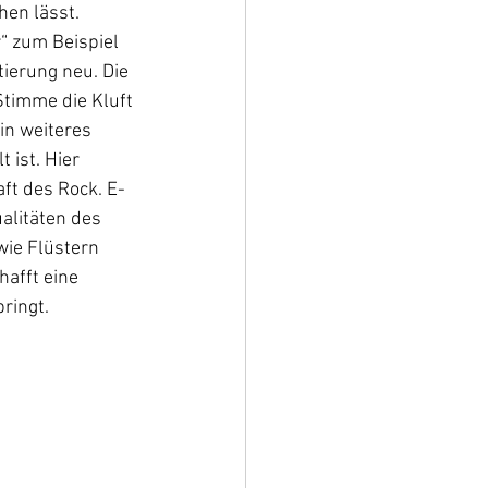
hen lässt. 
“ zum Beispiel 
ierung neu. Die 
Stimme die Kluft 
in weiteres 
 ist. Hier 
ft des Rock. E-
alitäten des 
wie Flüstern 
afft eine 
ringt. 