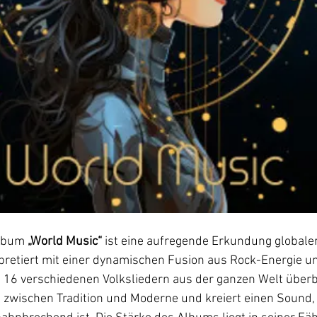
lbum 
„World Music“
 ist eine aufregende Erkundung globale
rpretiert mit einer dynamischen Fusion aus Rock-Energie u
t 16 verschiedenen Volksliedern aus der ganzen Welt überb
e zwischen Tradition und Moderne und kreiert einen Sound,