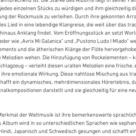
bahnbrechend ist. Die Stärke des Albums liegt in seiner Fäh
jedes einzelnen Stücks zu würdigen und ihm gleichzeitig di
ung der Rockmusik zu verleihen. Durch ihre gekonnten Ar
s Lied in eine lebendige Klangreise, die weit über das trad
inaus Anklang findet. Vom Eröffnungsstück an setzt World
eder wie „Avrix Mi Galanica“ und „Pustono Ludo I Mlado“ w
ments und die ätherischen Klänge der Flöte hervorgehoben
ie Melodien wehen. Die Hinzufügung von Rockelementen – kr
chlagzeug – verleiht diesen uralten Melodien eine frische, 
 ihre emotionale Wirkung. Diese nahtlose Mischung aus tra
afft ein dynamisches, mehrdimensionales Hörerlebnis, da
alkompositionen darstellt und sie gleichzeitig für eine ne
erkmal der Weltmusik ist ihre bemerkenswerte sprachlic
Das Album wird in so unterschiedlichen Sprachen wie sepha
Hindi, Japanisch und Schwedisch gesungen und schafft ein 