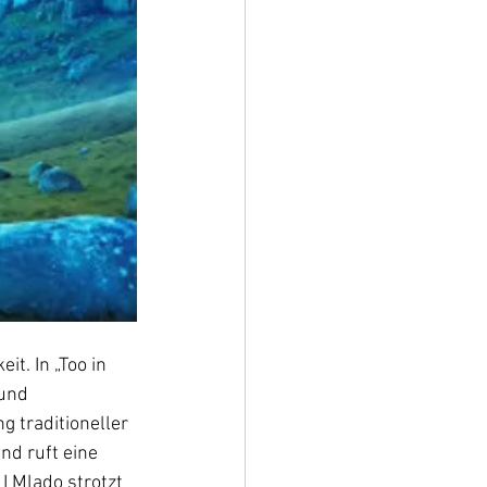
t. In „Too in 
und 
 traditioneller 
d ruft eine 
I Mlado strotzt 