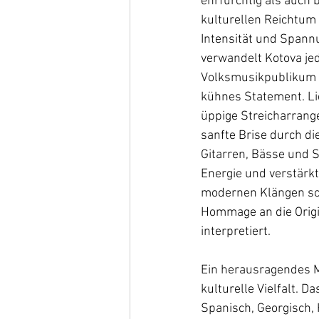
ehrfürchtig als auch 
kulturellen Reichtum 
Intensität und Spann
verwandelt Kotova jede
Volksmusikpublikum h
kühnes Statement. Li
üppige Streicharrange
sanfte Brise durch d
Gitarren, Bässe und S
Energie und verstärkt
modernen Klängen sch
Hommage an die Origin
interpretiert. 
Ein herausragendes M
kulturelle Vielfalt. 
Spanisch, Georgisch, 