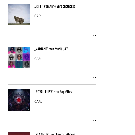
„RIFF" von Anne Vanschothorst
CARL
„VARIANT" von M0N0 JAY
CARL
„ROYAL RUBY" von Ray Gibbz
CARL
„PLANET B" von Energy Whores