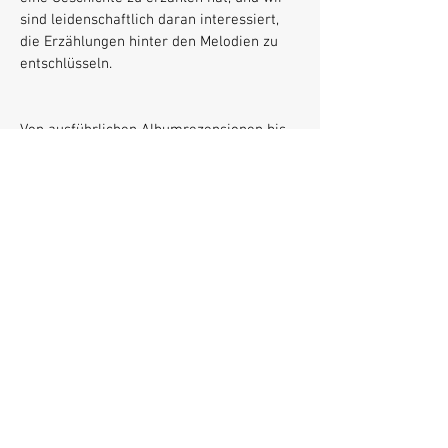
sind leidenschaftlich daran interessiert,
die Erzählungen hinter den Melodien zu
entschlüsseln.
Von ausführlichen Albumrezensionen bis
hin zu aufschlussreichen
Künstlerinterviews ist es unser Ziel, den
Lesern ansprechende Inhalte zu bieten,
die die Kraft und Schönheit der Musik
feiern. Egal, ob Sie ein eingefleischter
Musikliebhaber sind oder einfach nur auf
der Suche nach Ihrem nächsten
Lieblingssong sind: Tauchen Sie mit uns in
die bezaubernde Welt der Musik ein und
entdecken Sie die Geschichten, die sie zu
bieten hat.