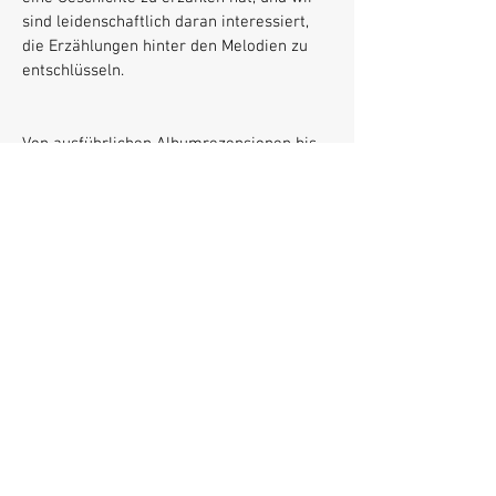
sind leidenschaftlich daran interessiert,
die Erzählungen hinter den Melodien zu
entschlüsseln.
Von ausführlichen Albumrezensionen bis
hin zu aufschlussreichen
Künstlerinterviews ist es unser Ziel, den
Lesern ansprechende Inhalte zu bieten,
die die Kraft und Schönheit der Musik
feiern. Egal, ob Sie ein eingefleischter
Musikliebhaber sind oder einfach nur auf
der Suche nach Ihrem nächsten
Lieblingssong sind: Tauchen Sie mit uns in
die bezaubernde Welt der Musik ein und
entdecken Sie die Geschichten, die sie zu
bieten hat.