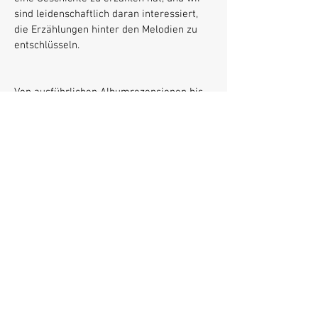
sind leidenschaftlich daran interessiert,
die Erzählungen hinter den Melodien zu
entschlüsseln.
Von ausführlichen Albumrezensionen bis
hin zu aufschlussreichen
Künstlerinterviews ist es unser Ziel, den
Lesern ansprechende Inhalte zu bieten,
die die Kraft und Schönheit der Musik
feiern. Egal, ob Sie ein eingefleischter
Musikliebhaber sind oder einfach nur auf
der Suche nach Ihrem nächsten
Lieblingssong sind: Tauchen Sie mit uns in
die bezaubernde Welt der Musik ein und
entdecken Sie die Geschichten, die sie zu
bieten hat.