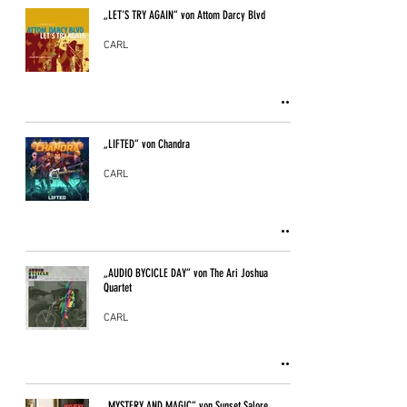
„LET'S TRY AGAIN“ von Attom Darcy Blvd
CARL
„LIFTED“ von Chandra
CARL
„AUDIO BYCICLE DAY“ von The Ari Joshua
Quartet
CARL
„MYSTERY AND MAGIC“ von Sunset Salore