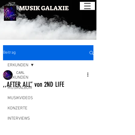
MUSIK GALAXIE
Beitrag
ERKUNDEN
CARL
ERKUNDEN
,,AFTER ALL” von 2ND LIFE
MUSIKALBUM
MUSIKVIDEOS
KONZERTE
INTERVIEWS