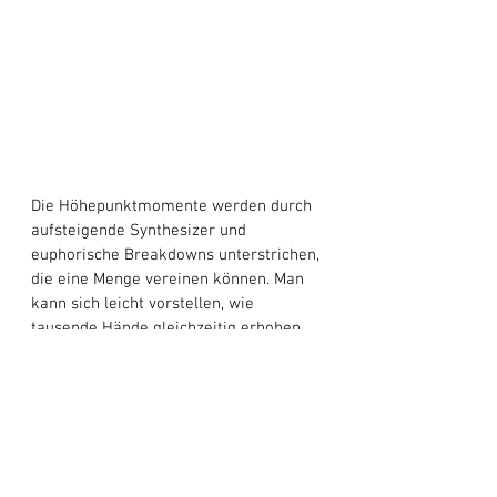
Die Höhepunktmomente werden durch 
aufsteigende Synthesizer und 
euphorische Breakdowns unterstrichen, 
die eine Menge vereinen können. Man 
kann sich leicht vorstellen, wie 
tausende Hände gleichzeitig erhoben 
werden und im Augenblick versunken 
sind, während 
„After All“
 durch ihre 
Adern pulsiert. 
„After All“
 ist mehr als 
nur eine Single; Es ist ein Beweis für 
den Aufstieg von 
2nd Life
 in der 
elektronischen Musikszene. Mit seiner 