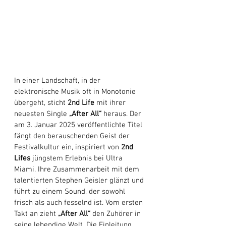
In einer Landschaft, in der 
elektronische Musik oft in Monotonie 
übergeht, sticht 
2nd Life
 mit ihrer 
neuesten Single 
„After All“
 heraus. Der 
am 3. Januar 2025 veröffentlichte Titel 
fängt den berauschenden Geist der 
Festivalkultur ein, inspiriert von 
2nd 
Lifes
 jüngstem Erlebnis bei Ultra 
Miami. Ihre Zusammenarbeit mit dem 
talentierten Stephen Geisler glänzt und 
führt zu einem Sound, der sowohl 
frisch als auch fesselnd ist. Vom ersten 
Takt an zieht 
„After All“
 den Zuhörer in 
seine lebendige Welt. Die Einleitung 