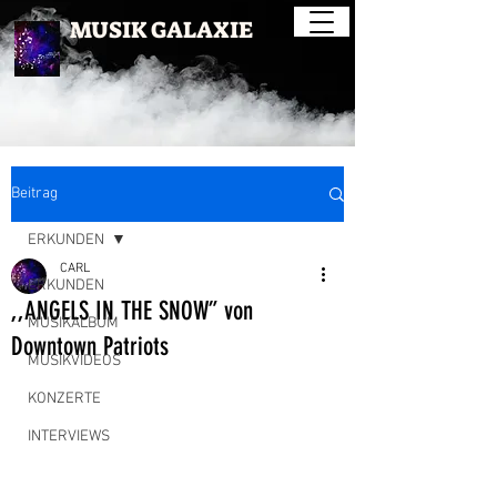
MUSIK GALAXIE
Beitrag
ERKUNDEN
CARL
ERKUNDEN
,,ANGELS IN THE SNOW” von
MUSIKALBUM
Downtown Patriots
MUSIKVIDEOS
KONZERTE
INTERVIEWS