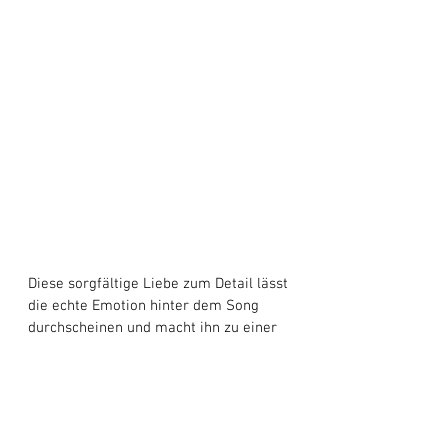
Diese sorgfältige Liebe zum Detail lässt 
die echte Emotion hinter dem Song 
durchscheinen und macht ihn zu einer 
herausragenden Ergänzung des 
Repertoires der 
Downtown Patriots
. 
„Angels In The Snow“
 ist eine 
entzückende Auseinandersetzung mit 
Liebe und Nostalgie, die die 