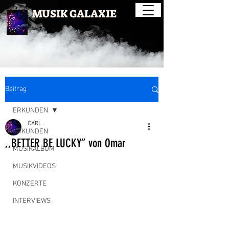
MUSIK GALAXIE
Beitrag
ERKUNDEN
CARL
ERKUNDEN
,,BETTER BE LUCKY” von Omar
MUSIKALBUM
MUSIKVIDEOS
KONZERTE
INTERVIEWS