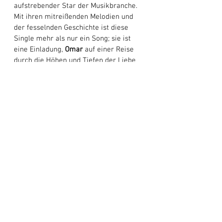
aufstrebender Star der Musikbranche. 
Mit ihren mitreißenden Melodien und 
der fesselnden Geschichte ist diese 
Single mehr als nur ein Song; sie ist 
eine Einladung, 
Omar
 auf einer Reise 
durch die Höhen und Tiefen der Liebe 
zu begleiten. In einer Musiklandschaft 
voller Möglichkeiten erstrahlt 
„Better 
Be Lucky“
 als Leuchtfeuer der 
Kreativität und Authentizität. Es 
zelebriert die Unberechenbarkeit des 
Lebens und erinnert uns daran, dass 
wir manchmal nur ein bisschen Glück 
brauchen, um durch das schöne Chaos 
von Beziehungen zu navigieren. 
Während 
Omar
 als Künstler 
weiterwächst, markiert dieser Track 
einen wichtigen Schritt nach vorne und 
lässt die Hörer gespannt auf sein 
nächstes Werk warten.