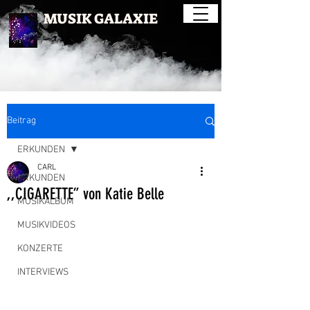
MUSIK GALAXIE
Beitrag
ERKUNDEN
CARL
ERKUNDEN
,,CIGARETTE” von Katie Belle
MUSIKALBUM
MUSIKVIDEOS
KONZERTE
INTERVIEWS