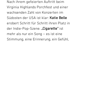
Nach ihrem gefeierten Auftritt beim 
Virginia Highlands Porchfest und einer 
wachsenden Zahl von Konzerten im 
Südosten der USA ist klar: 
Katie
Belle
erobert Schritt für Schritt ihren Platz in 
der Indie-Pop-Szene. 
„Cigarette“
 ist 
mehr als nur ein Song – es ist eine 
Stimmung, eine Erinnerung, ein Gefühl, 
das lange nachklingt, wenn der letzte 
Ton bereits verklungen ist.