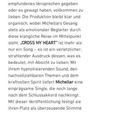
empfundenes Versprechen gegeben 
oder es gewagt haben, vollkommen zu 
lieben. Die Produktion bleibt klar und 
organisch, wobei Michellars Gesang 
stets als emotionaler Begleiter durch 
diese klangliche Reise im Mittelpunkt 
steht. 
„CROSS MY HEART“
 ist mehr als 
nur ein Song – es ist ein verletzlicher, 
strahlender Ausdruck dessen, was es 
bedeutet, mit Absicht zu lieben. Mit 
ihrem hypnotisierenden Sound, den 
nachvollziehbaren Themen und dem 
kraftvollen Spirit liefert 
Michellar
 eine 
einprägsame Single, die noch lange 
nach dem Schlussakkord nachklingt. 
Mit dieser Veröffentlichung festigt sie 
ihren Platz als überzeugende Stimme 
des modernen Pop – eine Stimme, die 
dazu einlädt, die Kraft ehrlicher 
Verbundenheit zu spüren, zu 