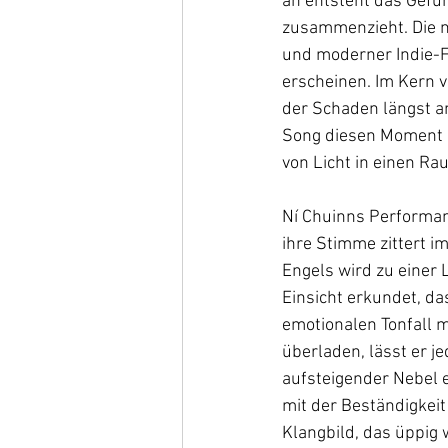
an entsteht das Gefüh
zusammenzieht. Die n
und moderner Indie-F
erscheinen. Im Kern v
der Schaden längst an
Song diesen Moment 
von Licht in einen Ra
Ní Chuinns Performan
ihre Stimme zittert i
Engels wird zu einer L
Einsicht erkundet, da
emotionalen Tonfall 
überladen, lässt er j
aufsteigender Nebel e
mit der Beständigkei
Klangbild, das üppig w