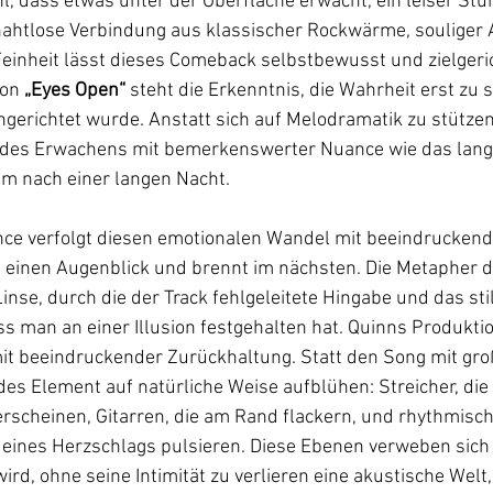
l, dass etwas unter der Oberfläche erwacht, ein leiser Stur
ahtlose Verbindung aus klassischer Rockwärme, souliger 
einheit lässt dieses Comeback selbstbewusst und zielgeric
on 
„Eyes Open“
 steht die Erkenntnis, die Wahrheit erst zu
gerichtet wurde. Anstatt sich auf Melodramatik zu stützen,
des Erwachens mit bemerkenswerter Nuance wie das lang
um nach einer langen Nacht. 
ce verfolgt diesen emotionalen Wandel mit beeindruckende
m einen Augenblick und brennt im nächsten. Die Metapher d
inse, durch die der Track fehlgeleitete Hingabe und das sti
ss man an einer Illusion festgehalten hat. Quinns Produktio
mit beeindruckender Zurückhaltung. Statt den Song mit gro
edes Element auf natürliche Weise aufblühen: Streicher, die 
rscheinen, Gitarren, die am Rand flackern, und rhythmisch
t eines Herzschlags pulsieren. Diese Ebenen verweben sich
ird, ohne seine Intimität zu verlieren eine akustische Welt,