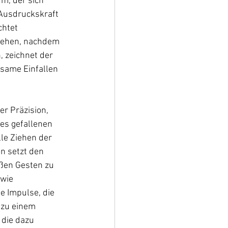
m, der sich 
Ausdruckskraft 
htet 
 sehen, nachdem 
 zeichnet der 
same Einfallen 
r Präzision, 
es gefallenen 
lle Ziehen der 
n setzt den 
ßen Gesten zu 
wie 
e Impulse, die 
 zu einem 
 die dazu 