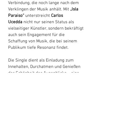
Verbindung, die noch lange nach dem 
Verklingen der Musik anhält. Mit 
„Isla 
Paraiso“
 unterstreicht 
Carlos 
Ucedda
 nicht nur seinen Status als 
vielseitiger Künstler, sondern bekräftigt 
auch sein Engagement für die 
Schaffung von Musik, die bei seinem 
Publikum tiefe Resonanz findet. 
Die Single dient als Einladung zum 
Innehalten, Durchatmen und Genießen 
der Schönheit des Augenblicks – eine 
Erinnerung an die Kraft der Musik, uns 
an geschätzte Orte zu entführen. 
„Isla 
Paraiso“
 ist ein bemerkenswertes 
Zeugnis der Kunstfertigkeit von 
Carlos 
Ucedda
. Mit seinen bezaubernden 
Melodien und reichhaltigen 
Arrangements verkörpert das Lied die 
Essenz des Paradieses und lädt die 