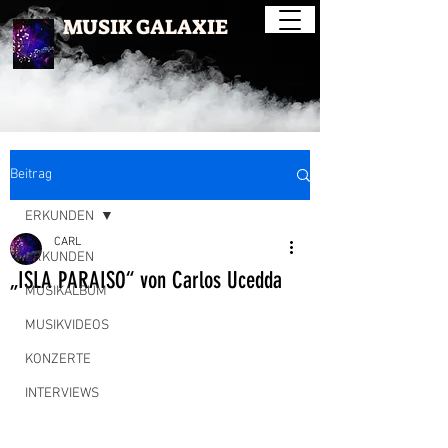
MUSIK GALAXIE
Beitrag
ERKUNDEN
CARL
ERKUNDEN
„ISLA PARAISO“ von Carlos Ucedda
MUSIKALBUM
MUSIKVIDEOS
KONZERTE
INTERVIEWS