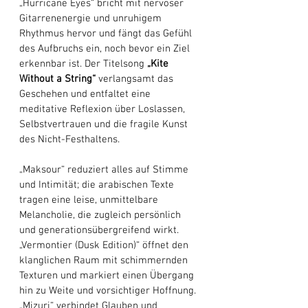
„Hurricane Eyes“ bricht mit nervöser 
Gitarrenenergie und unruhigem 
Rhythmus hervor und fängt das Gefühl 
des Aufbruchs ein, noch bevor ein Ziel 
erkennbar ist. Der Titelsong 
„Kite 
Without a String“
 verlangsamt das 
Geschehen und entfaltet eine 
meditative Reflexion über Loslassen, 
Selbstvertrauen und die fragile Kunst 
des Nicht-Festhaltens. 
„Maksour“ reduziert alles auf Stimme 
und Intimität; die arabischen Texte 
tragen eine leise, unmittelbare 
Melancholie, die zugleich persönlich 
und generationsübergreifend wirkt. 
„Vermontier (Dusk Edition)“ öffnet den 
klanglichen Raum mit schimmernden 
Texturen und markiert einen Übergang 
hin zu Weite und vorsichtiger Hoffnung. 
„Mizuri“ verbindet Glauben und 