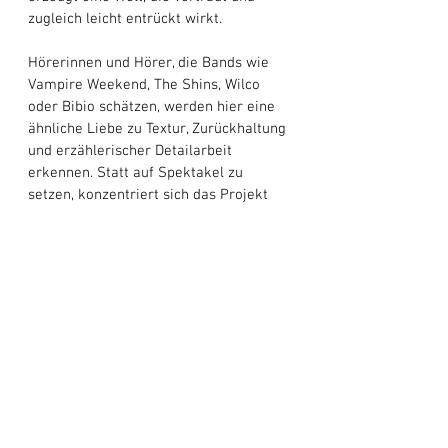
zugleich leicht entrückt wirkt. 
Hörerinnen und Hörer, die Bands wie 
Vampire Weekend, The Shins, Wilco 
oder Bibio schätzen, werden hier eine 
ähnliche Liebe zu Textur, Zurückhaltung 
und erzählerischer Detailarbeit 
erkennen. Statt auf Spektakel zu 
setzen, konzentriert sich das Projekt 
auf kleine Offenbarungen: eine Zeile, 
ein Akkordwechsel oder eine erinnerte 
Straßenecke, die nach dem 
Verstummen nachhallt. Letztlich 
versteht sich die Musik als Navigation, 
in der Unsicherheit zur Orientierung 
wird und Klang als Kompass durch 
wechselhafte emotionale Wetterlagen 
dient. Wenn die letzten Töne verklingen, 
hinterlässt 
„Kite Without a String"
 ein 
Gefühl stiller Kontinuität und deutet an, 