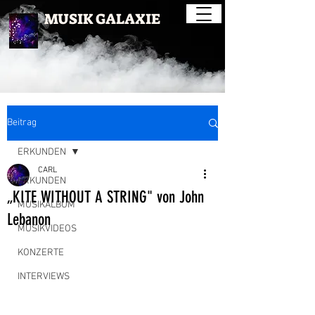
MUSIK GALAXIE
Beitrag
ERKUNDEN
CARL
ERKUNDEN
„KITE WITHOUT A STRING" von John
MUSIKALBUM
Lebanon
MUSIKVIDEOS
KONZERTE
INTERVIEWS