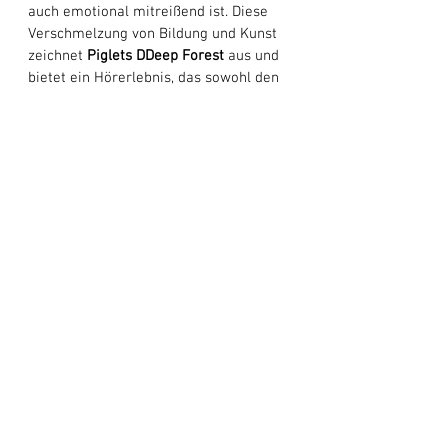
auch emotional mitreißend ist. Diese 
Verschmelzung von Bildung und Kunst 
zeichnet 
Piglets DDeep Forest
 aus und 
bietet ein Hörerlebnis, das sowohl den 
Geist als auch das Herz anregt. 
„My Journey Into Space“
 ist mehr als 
nur ein Lied; Es ist eine vielschichtige 
Erfahrung. Die üppige 
Instrumentierung, das Space-Rock-
Ambiente und die nachdenklichen Texte 
ergeben zusammen einen Titel, der 
sowohl musikalisch fesselnd als auch 
intellektuell bereichernd ist. Im Kontext 
des Albums markiert es einen 
entscheidenden Moment auf der Reise 
der Hauptfigur und lädt die Zuhörer 
gleichzeitig dazu ein, ihren eigenen 
Sinn für Staunen und Neugier zu 
erkunden. 
Piglets DDeep Forest
 haben 