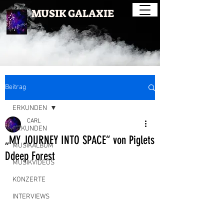
MUSIK GALAXIE
Beitrag
ERKUNDEN
CARL
ERKUNDEN
„MY JOURNEY INTO SPACE“ von Piglets
MUSIKALBUM
Ddeep Forest
MUSIKVIDEOS
KONZERTE
INTERVIEWS