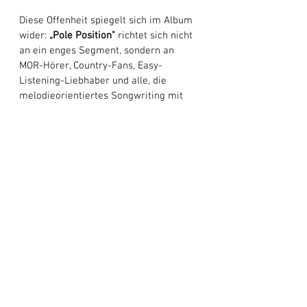
Diese Offenheit spiegelt sich im Album 
wider: 
„Pole Position" 
richtet sich nicht 
an ein enges Segment, sondern an 
MOR-Hörer, Country-Fans, Easy-
Listening-Liebhaber und alle, die 
melodieorientiertes Songwriting mit 
positiver Ausstrahlung schätzen. 
Letztlich geht es bei 
„Pole Position"
weniger um Geschwindigkeit als um 
Richtung. Der Titel mag Wettbewerb 
suggerieren, doch der Geist des Albums 
ist von Bescheidenheit geprägt Mick 
legt seine Musik vertrauensvoll in die 
Hände des Publikums. In einer Branche, 
die oft auf schnelle Effekte setzt, 
überzeugt dieses Werk durch 
Beständigkeit und musikalische 
Substanz. Wenn Erfolg tatsächlich vom 
Publikum bestimmt wird, dann bietet 
„Pole Position"
 beste Voraussetzungen, 