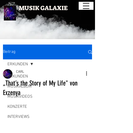
MUSIK GALAXIE
Beitrag
ERKUNDEN
CARL
ERKUNDEN
„That’s the Story of My Life" von
MUSIKALBUM
Exzenya
MUSIKVIDEOS
KONZERTE
INTERVIEWS