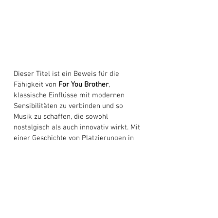
Dieser Titel ist ein Beweis für die 
Fähigkeit von 
For You Brother
, 
klassische Einflüsse mit modernen 
Sensibilitäten zu verbinden und so 
Musik zu schaffen, die sowohl 
nostalgisch als auch innovativ wirkt. Mit 
einer Geschichte von Platzierungen in 
Filmen und Werbespots, einschließlich 
der Zusammenarbeit mit großen 
Marken wie Mercedes Benz, ist es klar, 
dass dieses Duo auf dem Vormarsch 
ist.
 „Rock My World“ 
ist mehr als nur 
ein Lied; Es ist eine Erfahrung – eine 
Feier der transformierenden Kraft der 