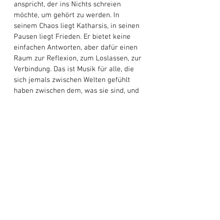
anspricht, der ins Nichts schreien 
möchte, um gehört zu werden. In 
seinem Chaos liegt Katharsis, in seinen 
Pausen liegt Frieden. Er bietet keine 
einfachen Antworten, aber dafür einen 
Raum zur Reflexion, zum Loslassen, zur 
Verbindung. Das ist Musik für alle, die 
sich jemals zwischen Welten gefühlt 
haben zwischen dem, was sie sind, und 
dem, was sie werden wollen. 
Love 
Ghost 
performt diese Emotionen nicht 
nur sie treiben sie aus.