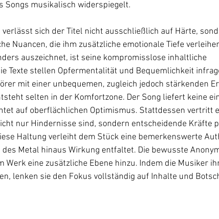
s Songs musikalisch widerspiegelt. 
t verlässt sich der Titel nicht ausschließlich auf Härte, sond
e Nuancen, die ihm zusätzliche emotionale Tiefe verleihe
ders auszeichnet, ist seine kompromisslose inhaltliche 
e Texte stellen Opfermentalität und Bequemlichkeit infrag
hörer mit einer unbequemen, zugleich jedoch stärkenden Er
teht selten in der Komfortzone. Der Song liefert keine ei
tet auf oberflächlichen Optimismus. Stattdessen vertritt er
cht nur Hindernisse sind, sondern entscheidende Kräfte p
ese Haltung verleiht dem Stück eine bemerkenswerte Authe
 des Metal hinaus Wirkung entfaltet. Die bewusste Anonym
erk eine zusätzliche Ebene hinzu. Indem die Musiker ihre
n, lenken sie den Fokus vollständig auf Inhalte und Botsch