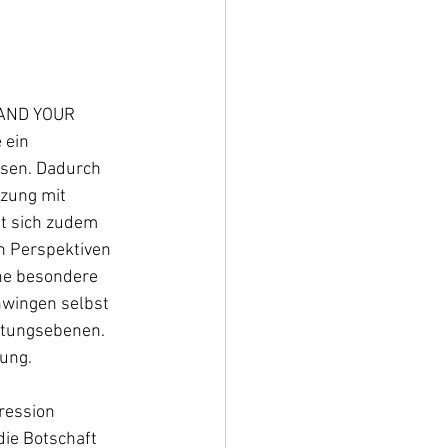
TAND YOUR 
 ein 
ssen. Dadurch 
zung mit 
t sich zudem 
n Perspektiven 
ne besondere 
wingen selbst 
eutungsebenen.
ung. 
ression 
ie Botschaft 