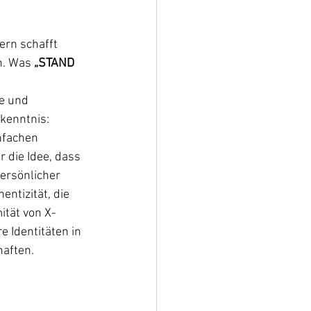
ern schafft 
n. Was 
„STAND 
e und 
kenntnis: 
nfachen 
 die Idee, dass 
ersönlicher 
ntizität, die 
ität von X-
 Identitäten in 
aften. 