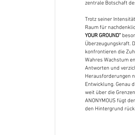
zentrale Botschaft de
Trotz seiner Intensitä
Raum für nachdenklich
YOUR GROUND"
 beson
Überzeugungskraft. Di
konfrontieren die Zu
Wahres Wachstum ents
Antworten und verzich
Herausforderungen ni
Entwicklung. Genau di
weit über die Grenzen
ANONYMOUS fügt dem W
den Hintergrund rücke