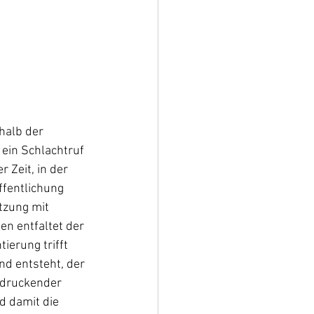
halb der 
ein Schlachtruf 
 Zeit, in der 
ffentlichung 
tzung mit 
n entfaltet der 
erung trifft 
d entsteht, der 
ndruckender 
 damit die 