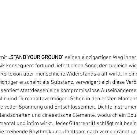
mit 
„STAND YOUR GROUND"
 seinen einzigartigen Weg inner
konsequent fort und liefert einen Song, der zugleich wie 
Reflexion über menschliche Widerstandskraft wirkt. In einer
ichtiger erscheint als Substanz, verweigert sich diese Verö
äsentiert stattdessen eine kompromisslose Auseinanderse
plin und Durchhaltevermögen. Schon in den ersten Momente
 voller Spannung und Entschlossenheit. Dichte Instrumenti
glandschaften und cineastische Elemente, wodurch ein Soun
ntal und intim wirkt. Jeder Gitarrenriff schlägt mit beei
ie treibende Rhythmik unaufhaltsam nach vorne drängt und