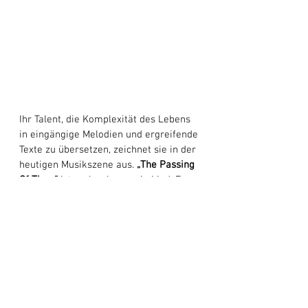
Ihr Talent, die Komplexität des Lebens 
in eingängige Melodien und ergreifende 
Texte zu übersetzen, zeichnet sie in der 
heutigen Musikszene aus. 
„The Passing 
Of Time“
 ist mehr als nur ein Lied; Es 
dient als Schlachtruf für jeden, der vor 
den Herausforderungen des Lebens 
steht. Die Gilhoolys haben einen Track 
abgeliefert, der das Publikum mit 
Sicherheit fesseln und Lust auf mehr 
machen wird. Mit dieser 
Veröffentlichung festigen sie ihren 
Status als einer der 