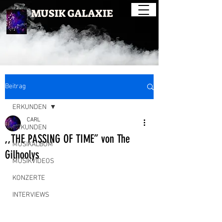
MUSIK GALAXIE
Beitrag
ERKUNDEN
CARL
ERKUNDEN
,,THE PASSING OF TIME” von The
MUSIKALBUM
Gilhoolys
MUSIKVIDEOS
KONZERTE
INTERVIEWS