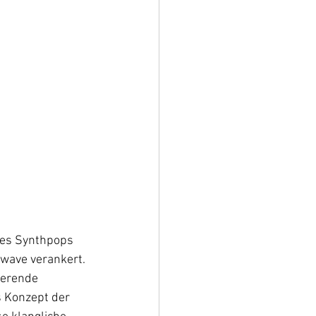
des Synthpops 
kwave verankert. 
ierende 
 Konzept der 