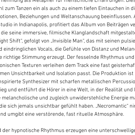
nehmung als Metapher für menschliche Erfahrungen. Diese
 zum Tanzen ein als auch zu einem tiefen Eintauchen in d
Emotionen, Beziehungen und Weltanschauung beeinflussen
tudio in Indianapolis, profitiert das Album von Beiträgen v
die seine immersive, filmische Klanglandschaft mitgestalt
ht Shift“, gefolgt von „Invisible Man“, das mit seinen puls
 eindringlichen Vocals, die Gefühle von Distanz und Melan
ie richtige Stimmung erzeugt. Der fesselnde Rhythmus und 
ischen Texturen verleihen dem Track eine fast geisterhafte
men Unsichtbarkeit und Isolation passt. Die Produktion ist 
spirierte Synthesizer mit scharfen metallischen Percussio
ieg und entführt die Hörer in eine Welt, in der Realität und I
melancholische und zugleich unwiderstehliche Energie ma
 die sich jemals unsichtbar gefühlt haben. „Necromantic“ n
d umgibt eine verstörende, fast rituelle Atmosphäre. 
und der hypnotische Rhythmus erzeugen eine unterschwellig