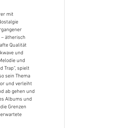
er mit 
ostalgie 
ergangener 
– ätherisch 
fte Qualität 
rkwave und 
Melodie und 
 Trap“, spielt 
so sein Thema 
or und verleiht 
nd ab gehen und 
des Albums und 
 die Grenzen 
nerwartete 