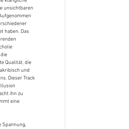
 klangliche 
ie unsichtbaren 
. Aufgenommen 
erschiedener 
et haben. Das 
ierenden 
cholie 
die 
 Qualität, die 
akribisch und 
ns. Dieser Track 
llusion 
cht ihn zu 
immt eine 
e Spannung, 