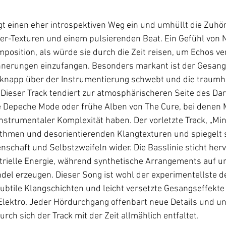
ägt einen eher introspektiven Weg ein und umhüllt die Zuhör
er-Texturen und einem pulsierenden Beat. Ein Gefühl von N
position, als würde sie durch die Zeit reisen, um Echos v
nnerungen einzufangen. Besonders markant ist der Gesang 
 knapp über der Instrumentierung schwebt und die traumha
 Dieser Track tendiert zur atmosphärischeren Seite des Da
e Depeche Mode oder frühe Alben von The Cure, bei denen 
nstrumentaler Komplexität haben. Der vorletzte Track, „Mind
thmen und desorientierenden Klangtexturen und spiegelt 
schaft und Selbstzweifeln wider. Die Basslinie sticht herv
trielle Energie, während synthetische Arrangements auf u
ndel erzeugen. Dieser Song ist wohl der experimentellste 
ubtile Klangschichten und leicht versetzte Gesangseffekte
Elektro. Jeder Hördurchgang offenbart neue Details und u
rch sich der Track mit der Zeit allmählich entfaltet. 