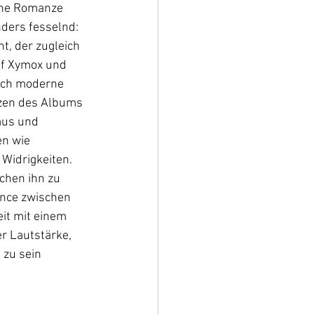
ine Romanze 
ders fesselnd: 
, der zugleich 
of Xymox und 
auch moderne 
rzen des Albums 
mus und 
n wie 
Widrigkeiten. 
chen ihn zu 
ance zwischen 
eit mit einem 
r Lautstärke, 
 zu sein 