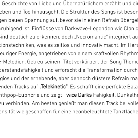
e Geschichte von Liebe und Übernatürlichem erzählt und e
Leben und Tod hinausgeht. Die Struktur des Songs ist beson
 bauen Spannung auf, bevor sie in einen Refrain übergeht
uhigend ist. Einflüsse von Darkwave-Legenden wie Clan 
sind deutlich zu erkennen, doch „Necromantic“ integriert 
tionstechniken, was es zeitlos und innovativ macht. Im He
 feuriger Energie, angetrieben von einem kraftvollen Rhyth
Melodien. Getreu seinem Titel verkörpert der Song Theme
erstandsfähigkeit und erforscht die Transformation durch 
gios und der erhebende, aber dennoch düstere Refrain ma
nden Tracks auf 
„Telekinetic“
. Es schafft eine perfekte Bal
thpop-Euphorie und zeigt 
Twice Darks
 Fähigkeit, Dunkelh
 verbinden. Am besten genießt man diesen Track bei volle
tensität wie geschaffen für eine neonbeleuchtete Tanzfläche