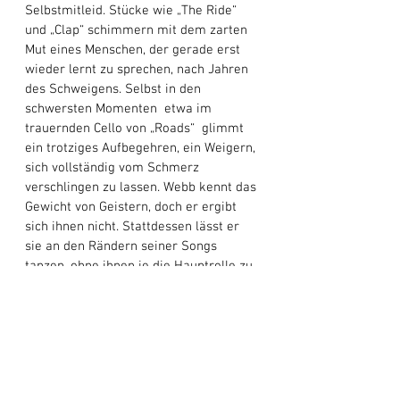
Selbstmitleid. Stücke wie „The Ride“ 
und „Clap“ schimmern mit dem zarten 
Mut eines Menschen, der gerade erst 
wieder lernt zu sprechen, nach Jahren 
des Schweigens. Selbst in den 
schwersten Momenten  etwa im 
trauernden Cello von „Roads“  glimmt 
ein trotziges Aufbegehren, ein Weigern, 
sich vollständig vom Schmerz 
verschlingen zu lassen. Webb kennt das 
Gewicht von Geistern, doch er ergibt 
sich ihnen nicht. Stattdessen lässt er 
sie an den Rändern seiner Songs 
tanzen, ohne ihnen je die Hauptrolle zu 
überlassen.
Am Ende von 
The Lost Boy
 gibt es 
keine Antworten, keine Erlösung  aber 
es lässt den Zuhörer auch nicht allein 
zurück. Es bietet etwas Leiseres, 