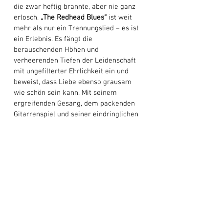
die zwar heftig brannte, aber nie ganz 
erlosch.
 „The Redhead Blues“
 ist weit 
mehr als nur ein Trennungslied – es ist 
ein Erlebnis. Es fängt die 
berauschenden Höhen und 
verheerenden Tiefen der Leidenschaft 
mit ungefilterter Ehrlichkeit ein und 
beweist, dass Liebe ebenso grausam 
wie schön sein kann. Mit seinem 
ergreifenden Gesang, dem packenden 
Gitarrenspiel und seiner eindringlichen 
Authentizität etabliert dieser Track 
Ricky Leroy Brown 
als eine Kraft des 
modernen Blues. Ob Sie geliebt und 
verloren haben oder einfach nur ein 
Lied schätzen, das Sie berührt, 
„The 
Redhead Blues“
 ist ein Muss. Es ist ein 
Song, der nachklingt, der verfolgt, der 
Spuren hinterlässt – und genau das soll 
großartiger Blues bewirken.