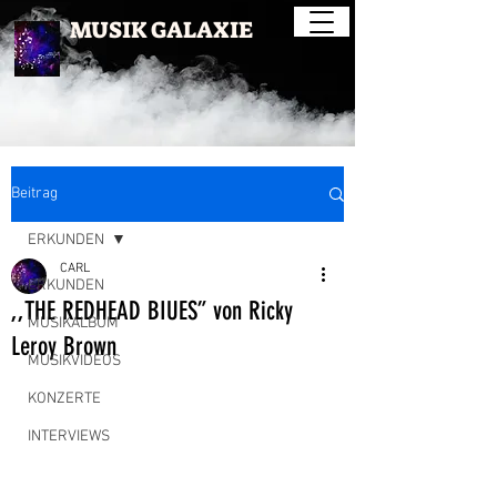
MUSIK GALAXIE
Beitrag
ERKUNDEN
CARL
ERKUNDEN
,,THE REDHEAD BIUES” von Ricky
MUSIKALBUM
Leroy Brown
MUSIKVIDEOS
KONZERTE
INTERVIEWS